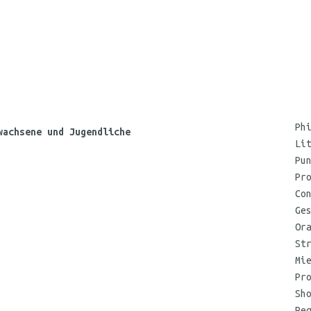
Ph
wachsene und Jugendliche
Li
Pu
Pr
Co
Ge
Or
St
Mi
Pr
Sh
Re