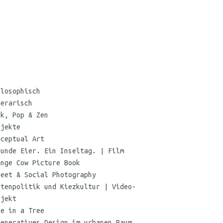
©
Maria
ilosophisch
Koehne
terarisch
nk, Pop & Zen
ojekte
nceptual Art
sunde Eier. Ein Inseltag. | Film
ange Cow Picture Book
reet & Social Photography
etenpolitik und Kiezkultur | Video-
ojekt
oe in a Tree
generatives Design im urbanen Raum