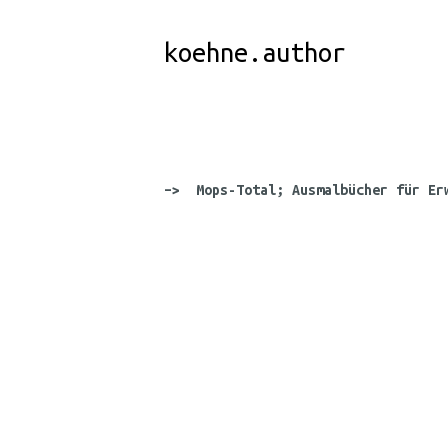
Skip
to
koehne.author
Content
–> Mops-Total; Ausmalbücher für Er