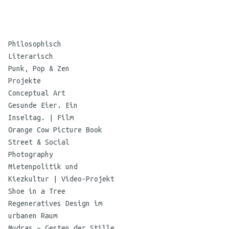
©
Maria
Philosophisch
Koehne
Literarisch
Punk, Pop & Zen
Projekte
Conceptual Art
Gesunde Eier. Ein
Inseltag. | Film
Orange Cow Picture Book
Street & Social
Photography
Mietenpolitik und
Kiezkultur | Video-Projekt
Shoe in a Tree
Regeneratives Design im
urbanen Raum
Mudras – Gesten der Stille