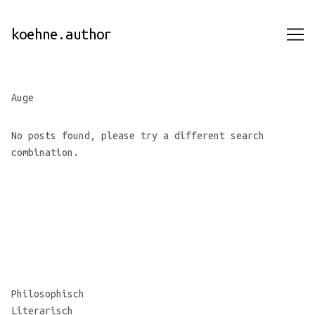
Skip
to
koehne.author
Content
Auge
No posts found, please try a different search
combination.
©
Maria
Philosophisch
Koehne
Literarisch