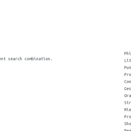
Ph
ent search combination.
Li
Pu
Pr
Co
Ge
Or
St
Mi
Pr
Sh
Re