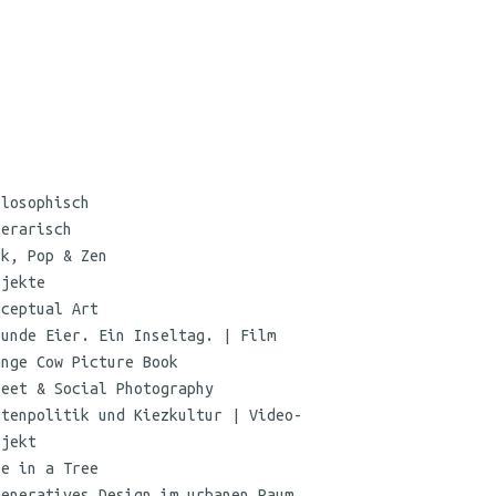
©
Maria
ilosophisch
Koehne
terarisch
nk, Pop & Zen
ojekte
nceptual Art
sunde Eier. Ein Inseltag. | Film
ange Cow Picture Book
reet & Social Photography
etenpolitik und Kiezkultur | Video-
ojekt
oe in a Tree
generatives Design im urbanen Raum