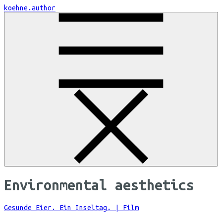
Skip
koehne.author
to
Content
Environmental aesthetics
Gesunde Eier. Ein Inseltag. | Film