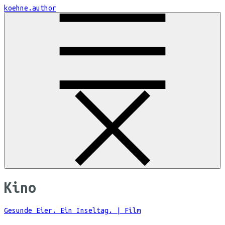
Skip
koehne.author
to
Content
Kino
Gesunde Eier. Ein Inseltag. | Film