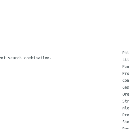
Ph
ent search combination.
Li
Pu
Pr
Co
Ge
Or
St
Mi
Pr
Sh
Re