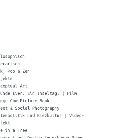
ilosophisch
terarisch
nk, Pop & Zen
ojekte
nceptual Art
sunde Eier. Ein Inseltag. | Film
ange Cow Picture Book
reet & Social Photography
etenpolitik und Kiezkultur | Video-
ojekt
oe in a Tree
generatives Design im urbanen Raum