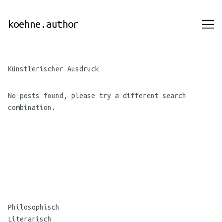
Skip
to
koehne.author
Content
Künstlerischer Ausdruck
No posts found, please try a different search
combination.
©
Maria
Philosophisch
Koehne
Literarisch