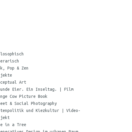
©
Maria
ilosophisch
Koehne
terarisch
nk, Pop & Zen
ojekte
nceptual Art
sunde Eier. Ein Inseltag. | Film
ange Cow Picture Book
reet & Social Photography
etenpolitik und Kiezkultur | Video-
ojekt
oe in a Tree
generatives Design im urbanen Raum