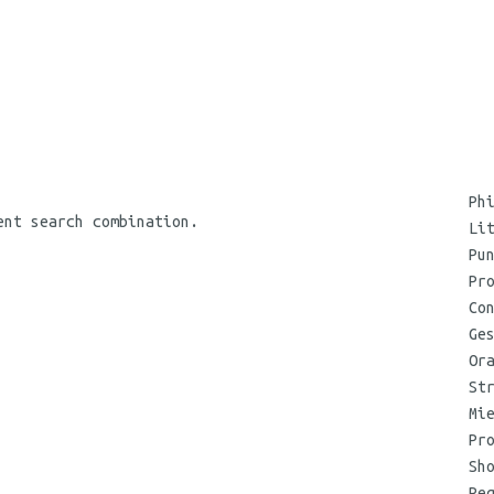
Ph
ent search combination.
Li
Pu
Pr
Co
Ge
Or
St
Mi
Pr
Sh
Re