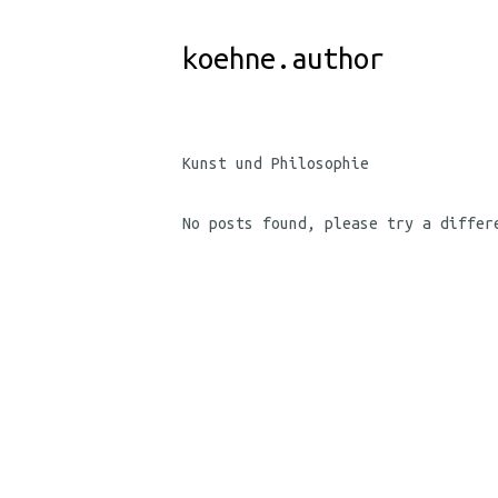
Skip
to
koehne.author
Content
Kunst und Philosophie
No posts found, please try a differ