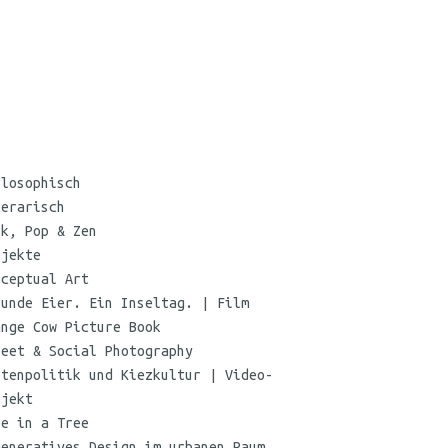
©
Maria
ilosophisch
Koehne
terarisch
nk, Pop & Zen
ojekte
nceptual Art
sunde Eier. Ein Inseltag. | Film
ange Cow Picture Book
reet & Social Photography
etenpolitik und Kiezkultur | Video-
ojekt
oe in a Tree
generatives Design im urbanen Raum