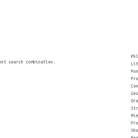
Ph
ent search combination.
Li
Pu
Pr
Co
Ge
Or
St
Mi
Pr
Sh
Re