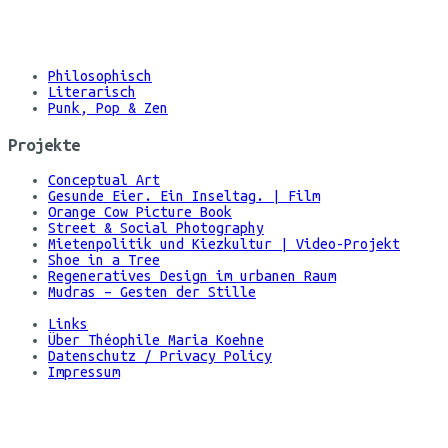
©
Maria
Koehne
Philosophisch
Literarisch
Punk, Pop & Zen
Projekte
Conceptual Art
Gesunde Eier. Ein Inseltag. | Film
Orange Cow Picture Book
Street & Social Photography
Mietenpolitik und Kiezkultur | Video-Projekt
Shoe in a Tree
Regeneratives Design im urbanen Raum
Mudras – Gesten der Stille
Links
Über Théophile Maria Koehne
Datenschutz / Privacy Policy
Impressum