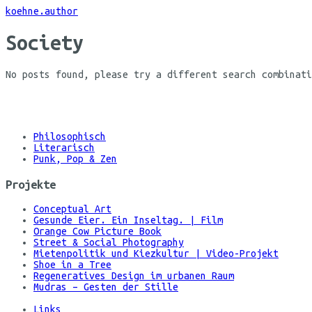
Skip
koehne.author
to
Content
Society
No posts found, please try a different search combinati
© Maria
Koehne
Philosophisch
Literarisch
Punk, Pop & Zen
Projekte
Conceptual Art
Gesunde Eier. Ein Inseltag. | Film
Orange Cow Picture Book
Street & Social Photography
Mietenpolitik und Kiezkultur | Video-Projekt
Shoe in a Tree
Regeneratives Design im urbanen Raum
Mudras – Gesten der Stille
Links