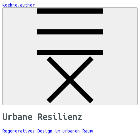
Skip
koehne.author
to
Content
Urbane Resilienz
Regeneratives Design im urbanen Raum