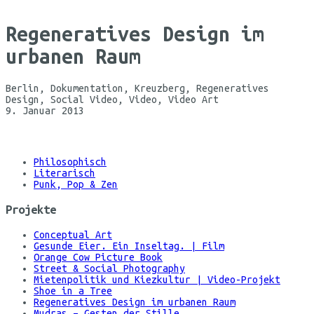
Regeneratives Design im
urbanen Raum
Berlin, Dokumentation, Kreuzberg, Regeneratives
Design, Social Video, Video, Video Art
9. Januar 2013
©
Maria
Koehne
Philosophisch
Literarisch
Punk, Pop & Zen
Projekte
Conceptual Art
Gesunde Eier. Ein Inseltag. | Film
Orange Cow Picture Book
Street & Social Photography
Mietenpolitik und Kiezkultur | Video-Projekt
Shoe in a Tree
Regeneratives Design im urbanen Raum
Mudras – Gesten der Stille