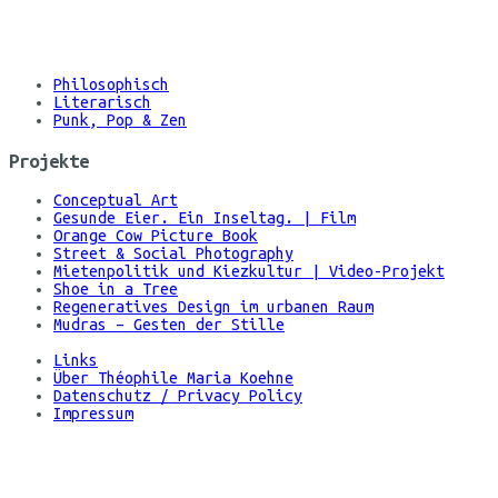
©
Maria
Koehne
Philosophisch
Literarisch
Punk, Pop & Zen
Projekte
Conceptual Art
Gesunde Eier. Ein Inseltag. | Film
Orange Cow Picture Book
Street & Social Photography
Mietenpolitik und Kiezkultur | Video-Projekt
Shoe in a Tree
Regeneratives Design im urbanen Raum
Mudras – Gesten der Stille
Links
Über Théophile Maria Koehne
Datenschutz / Privacy Policy
Impressum