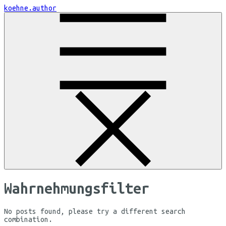
Skip
koehne.author
to
Content
Wahrnehmungsfilter
No posts found, please try a different search
combination.